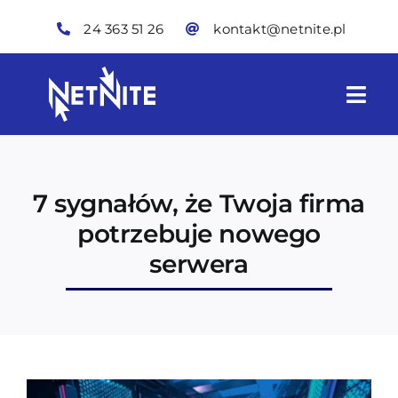
Skip
24 363 51 26
kontakt@netnite.pl
to
content
Togg
Navi
Oferta
7 sygnałów, że Twoja firma
Technologie IT
potrzebuje nowego
serwera
Skynite
O nas