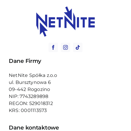
Dane Firmy
NetNite Spółka z.o.o
ul. Bursztynowa 6
09-442 Rogozino
NIP: 7743289898
REGON: 529018312
KRS: 0001113573
Dane kontaktowe