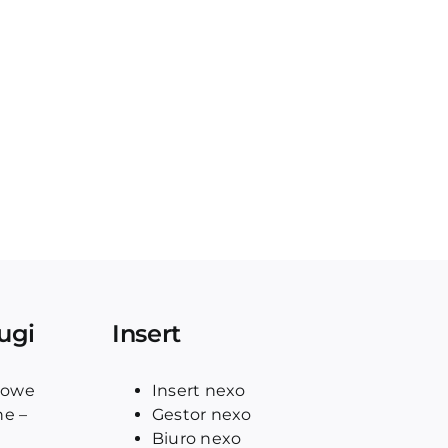
ugi
Insert
rowe
Insert nexo
ne –
Gestor nexo
Biuro nexo