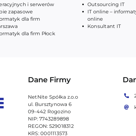
eracyjnych i serwerów
Outsourcing IT
pie zapasowe
IT online – informa
formatyk dla firm
online
rszawa
Konsultant IT
formatyk dla firm Płock
Dane Firmy
Dan
NetNite Spółka z.o.o
ul. Bursztynowa 6
09-442 Rogozino
NIP: 7743289898
REGON: 529018312
KRS: 0001113573