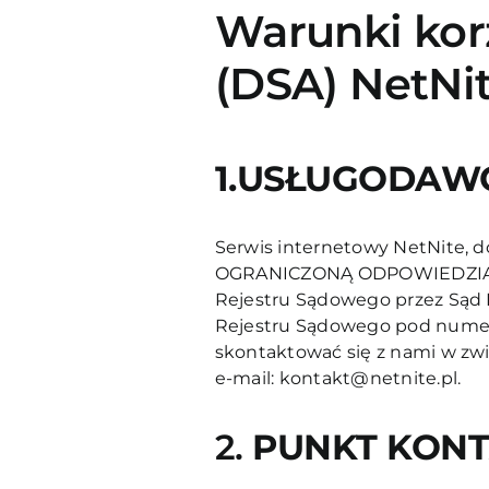
Warunki korz
(DSA) NetNi
1.USŁUGODAW
Serwis internetowy NetNite,
OGRANICZONĄ ODPOWIEDZIALNOŚ
Rejestru Sądowego przez Sąd 
Rejestru Sądowego pod numer
skontaktować się z nami w zw
e-mail:
kontakt@netnite.pl
.
2.
PUNKT KON