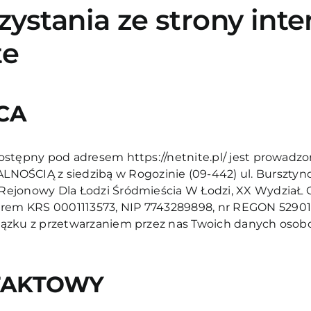
ystania ze strony int
te
CA
 dostępny pod adresem
https://netnite.pl/
jest prowadzo
CIĄ z siedzibą w Rogozinie (09-442) ul. Bursztyno
Rejonowy Dla Łodzi Śródmieścia W Łodzi, XX WydziaŁ
em KRS 0001113573, NIP 7743289898, nr REGON 52901
iązku z przetwarzaniem przez nas Twoich danych osobo
TAKTOWY