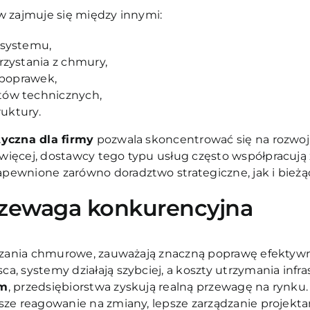
w zajmuje się między innymi:
 systemu,
rzystania z chmury,
 poprawek,
tów technicznych,
ruktury.
yczna dla firmy
pozwala skoncentrować się na rozwoj
ięcej, dostawcy tego typu usług często współpracują z
ewnione zarówno doradztwo strategiczne, jak i bieżą
rzewaga konkurencyjna
iązania chmurowe, zauważają znaczną poprawę efektyw
, systemy działają szybciej, a koszty utrzymania infra
rm
, przedsiębiorstwa zyskują realną przewagę na rynku
sze reagowanie na zmiany, lepsze zarządzanie projekta