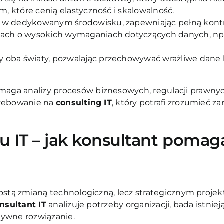
rm, które cenią elastyczność i skalowalność.
a w dedykowanym środowisku, zapewniając pełną kontr
cjach o wysokich wymaganiach dotyczących danych, np
 oba światy, pozwalając przechowywać wrażliwe dane lo
ga analizy procesów biznesowych, regulacji prawnych 
rzebowanie na
consulting IT
, który potrafi zrozumieć za
gu IT – jak konsultant poma
rostą zmianą technologiczną, lecz strategicznym proj
nsultant IT
analizuje potrzeby organizacji, bada istnie
tywne rozwiązanie.