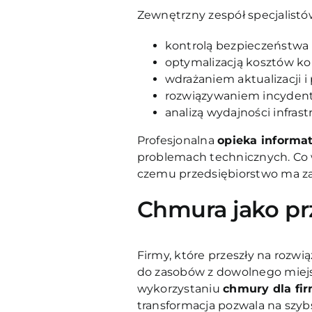
Zewnętrzny zespół specjalistó
kontrolą bezpieczeństwa
optymalizacją kosztów ko
wdrażaniem aktualizacji i
rozwiązywaniem incyden
analizą wydajności infrast
Profesjonalna
opieka informat
problemach technicznych. Co w
czemu przedsiębiorstwo ma zap
Chmura jako p
Firmy, które przeszły na rozw
do zasobów z dowolnego miejsca
wykorzystaniu
chmury dla fi
transformacja pozwala na szyb