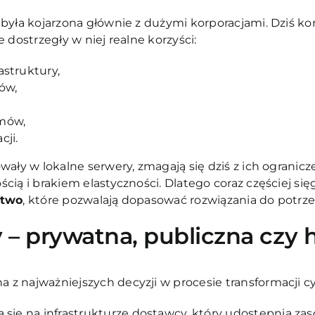
była kojarzona głównie z dużymi korporacjami. Dziś kor
 dostrzegły w niej realne korzyści:
astruktury,
ów,
mów,
cji.
wały w lokalne serwery, zmagają się dziś z ich ogranicz
cią i brakiem elastyczności. Dlatego coraz częściej się
ztwo
, które pozwalają dopasować rozwiązania do potrzeb
– prywatna, publiczna czy
z najważniejszych decyzji w procesie transformacji cy
a się na infrastrukturze dostawcy, który udostępnia z