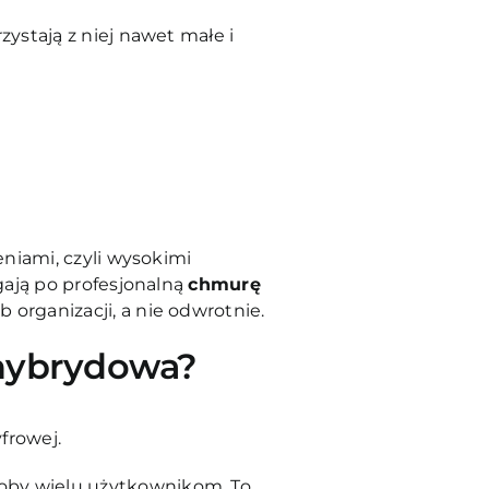
zystają z niej nawet małe i
eniami, czyli wysokimi
gają po profesjonalną
chmurę
 organizacji, a nie odwrotnie.
 hybrydowa?
frowej.
asoby wielu użytkownikom. To