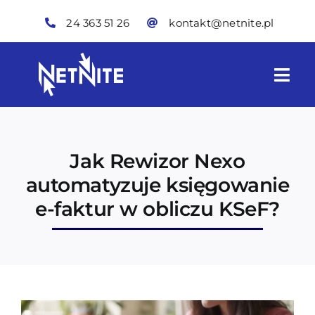
Skip
24 363 51 26
kontakt@netnite.pl
to
content
Togg
Navi
Oferta
Jak Rewizor Nexo
Technologie IT
automatyzuje księgowanie
e-faktur w obliczu KSeF?
Skynite
O nas