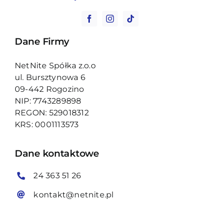
Dane Firmy
NetNite Spółka z.o.o
ul. Bursztynowa 6
09-442 Rogozino
NIP: 7743289898
REGON: 529018312
KRS: 0001113573
Dane kontaktowe
24 363 51 26
kontakt@netnite.pl