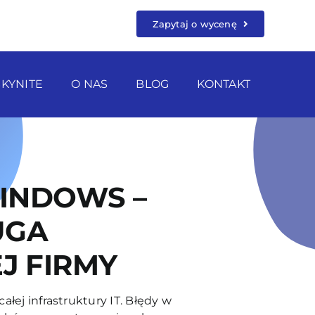
Zapytaj o wycenę
SKYNITE
O NAS
BLOG
KONTAKT
INDOWS –
UGA
J FIRMY
łej infrastruktury IT. Błędy w