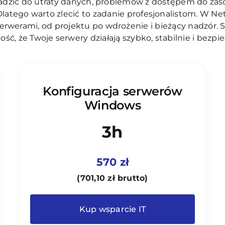
dzić do utraty danych, problemów z dostępem do za
 Dlatego warto zlecić to zadanie profesjonalistom. W
serwerami, od projektu po wdrożenie i bieżący nadzór. S
ść, że Twoje serwery działają szybko, stabilnie i bezpie
Konfiguracja serwerów
Windows
3h
570 zł
(
701,10
zł
brutto)
Kup wsparcie IT