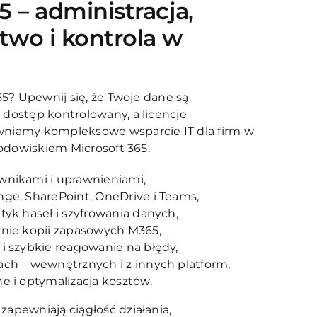
5 – administracja,
two i kontrola w
65? Upewnij się, że Twoje dane są
dostęp kontrolowany, a licencje
niamy kompleksowe wsparcie IT dla firm w
rodowiskiem Microsoft 365.
wnikami i uprawnieniami,
nge, SharePoint, OneDrive i Teams,
tyk haseł i szyfrowania danych,
anie kopii zapasowych M365,
i szybkie reagowanie na błędy,
ach – wewnętrznych i z innych platform,
e i optymalizacja kosztów.
apewniają ciągłość działania,