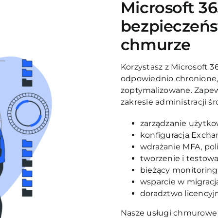
Microsoft 36
bezpieczeńs
chmurze
Korzystasz z Microsoft 3
odpowiednio chronione, 
zoptymalizowane. Zapew
zakresie administracji ś
zarządzanie użytko
konfiguracja Excha
wdrażanie MFA, poli
tworzenie i testow
bieżący monitoring 
wsparcie w migracj
doradztwo licencyjn
Nasze usługi chmurowe z