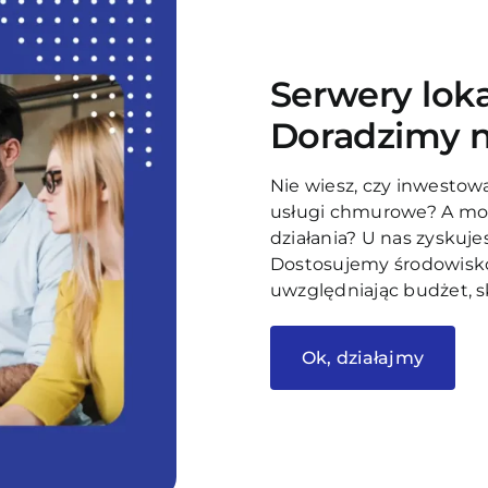
Serwery lok
Doradzimy n
Nie wiesz, czy inwestowa
usługi chmurowe? A mo
działania? U nas zyskuje
Dostosujemy środowisko
uwzględniając budżet, s
Ok, działajmy