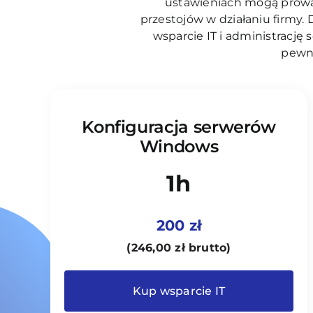
ustawieniach mogą prowa
przestojów w działaniu firmy.
wsparcie IT i administrację 
pewno
Konfiguracja serwerów
Windows
1h
200 zł
(
246,00
zł
brutto)
Kup wsparcie IT