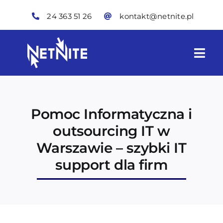
Skip
24 363 51 26
kontakt@netnite.pl
to
content
Togg
Navi
Oferta
Pomoc Informatyczna i
Technologie IT
outsourcing IT w
Warszawie – szybki IT
Skynite
support dla firm
O nas