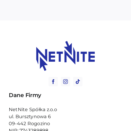
Dane Firmy
NetNite Spółka z.o.o
ul. Bursztynowa 6
09-442 Rogozino
NIP: 7743289898