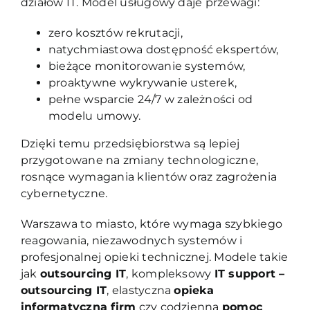
działów IT. Model usługowy daje przewagi:
zero kosztów rekrutacji,
natychmiastowa dostępność ekspertów,
bieżące monitorowanie systemów,
proaktywne wykrywanie usterek,
pełne wsparcie 24/7 w zależności od
modelu umowy.
Dzięki temu przedsiębiorstwa są lepiej
przygotowane na zmiany technologiczne,
rosnące wymagania klientów oraz zagrożenia
cybernetyczne.
Warszawa to miasto, które wymaga szybkiego
reagowania, niezawodnych systemów i
profesjonalnej opieki technicznej. Modele takie
jak
outsourcing IT
, kompleksowy
IT support –
outsourcing IT
, elastyczna
opieka
informatyczna firm
czy codzienna
pomoc