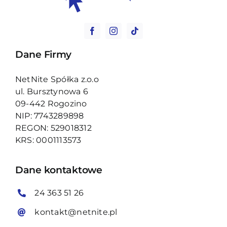
Dane Firmy
NetNite Spółka z.o.o
ul. Bursztynowa 6
09-442 Rogozino
NIP: 7743289898
REGON: 529018312
KRS: 0001113573
Dane kontaktowe
24 363 51 26
kontakt@netnite.pl