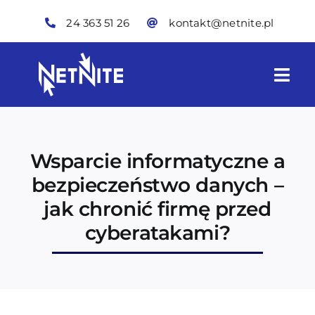
Skip
24 363 51 26
kontakt@netnite.pl
to
content
Togg
Navi
Oferta
Wsparcie informatyczne a
Technologie IT
bezpieczeństwo danych –
jak chronić firmę przed
Skynite
cyberatakami?
O nas