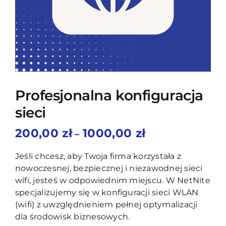
Blog
Kontakt
Profesjonalna konfiguracja
sieci
Zakres
200,00
zł
1000,00
zł
–
cen:
od
Jeśli chcesz, aby Twoja firma korzystała z
200,00 zł
nowoczesnej, bezpiecznej i niezawodnej sieci
do
wifi, jesteś w odpowiednim miejscu. W NetNite
1000,00 zł
specjalizujemy się w konfiguracji sieci WLAN
(wifi) z uwzględnieniem pełnej optymalizacji
dla środowisk biznesowych.