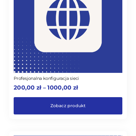
Profesjonalna konfiguracja sieci
Zakres
200,00
zł
1000,00
zł
–
cen:
od
200,00 zł
Zobacz produkt
do
1000,00 zł