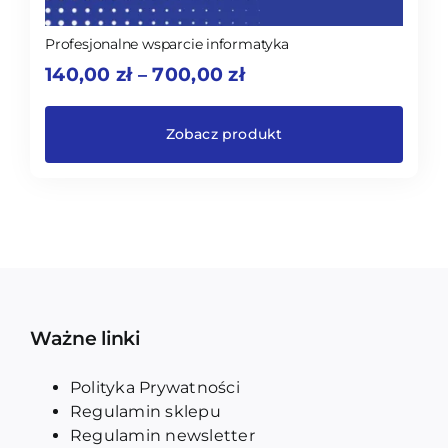
Profesjonalne wsparcie informatyka
Zakres
140,00
zł
700,00
zł
–
cen:
od
140,00 zł
Zobacz produkt
do
700,00 zł
Ważne linki
Polityka Prywatności
Regulamin sklepu
Regulamin newsletter