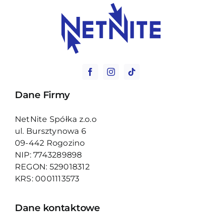
Dane Firmy
NetNite Spółka z.o.o
ul. Bursztynowa 6
09-442 Rogozino
NIP: 7743289898
REGON: 529018312
KRS: 0001113573
Dane kontaktowe