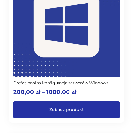
Profesjonalna konfiguracja serwerów Windows
Zakres
200,00
zł
1000,00
zł
–
cen:
od
200,00 zł
Zobacz produkt
do
1000,00 zł