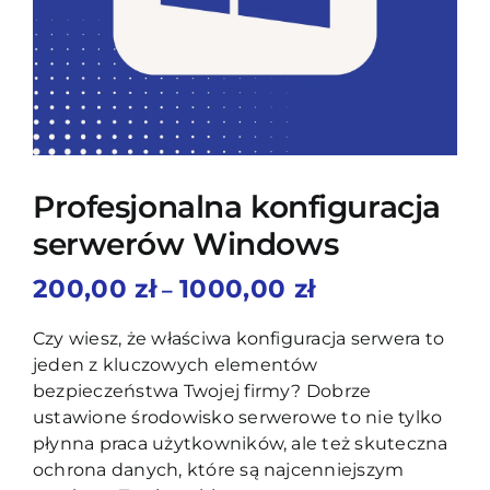
Blog
Kontakt
Profesjonalna konfiguracja
serwerów Windows
Zakres
200,00
zł
1000,00
zł
–
cen:
od
Czy wiesz, że właściwa konfiguracja serwera to
200,00 zł
jeden z kluczowych elementów
do
bezpieczeństwa Twojej firmy? Dobrze
1000,00 zł
ustawione środowisko serwerowe to nie tylko
płynna praca użytkowników, ale też skuteczna
ochrona danych, które są najcenniejszym