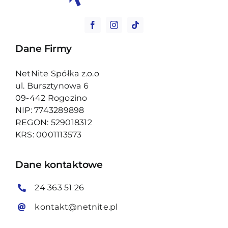
Dane Firmy
NetNite Spółka z.o.o
ul. Bursztynowa 6
09-442 Rogozino
NIP: 7743289898
REGON: 529018312
KRS: 0001113573
Dane kontaktowe
24 363 51 26
kontakt@netnite.pl