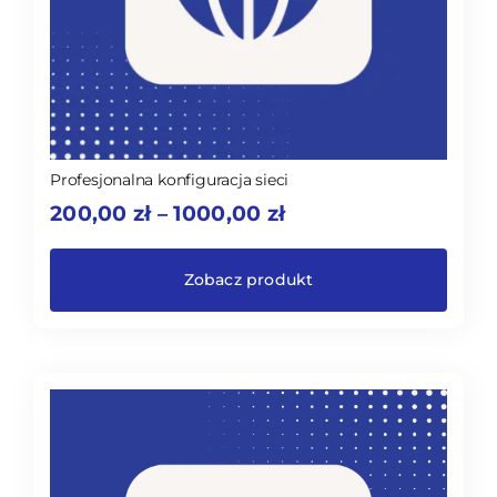
Profesjonalna konfiguracja sieci
Zakres
200,00
zł
1000,00
zł
–
cen:
od
200,00 zł
Zobacz produkt
do
1000,00 zł