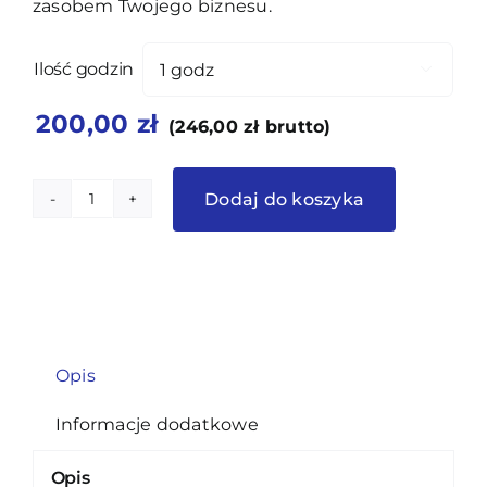
zasobem Twojego biznesu.
Ilość godzin

200,00
zł
(
246,00
zł
brutto)
Dodaj do koszyka
ilość
Profesjonalna
konfiguracja
serwerów
Windows
Opis
Informacje dodatkowe
Opis